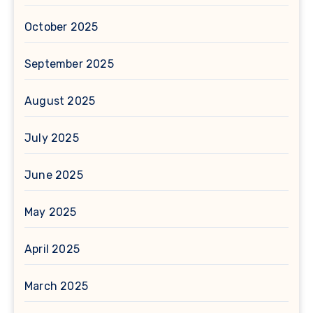
October 2025
September 2025
August 2025
July 2025
June 2025
May 2025
April 2025
March 2025