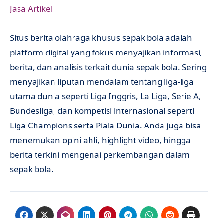
Jasa Artikel
Situs berita olahraga khusus sepak bola adalah
platform digital yang fokus menyajikan informasi,
berita, dan analisis terkait dunia sepak bola. Sering
menyajikan liputan mendalam tentang liga-liga
utama dunia seperti Liga Inggris, La Liga, Serie A,
Bundesliga, dan kompetisi internasional seperti
Liga Champions serta Piala Dunia. Anda juga bisa
menemukan opini ahli, highlight video, hingga
berita terkini mengenai perkembangan dalam
sepak bola.