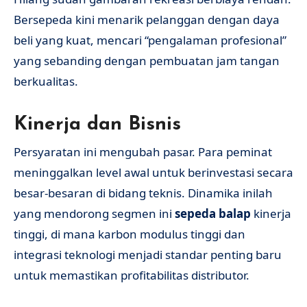
Bersepeda kini menarik pelanggan dengan daya
beli yang kuat, mencari “pengalaman profesional”
yang sebanding dengan pembuatan jam tangan
berkualitas.
Kinerja dan Bisnis
Persyaratan ini mengubah pasar. Para peminat
meninggalkan level awal untuk berinvestasi secara
besar-besaran di bidang teknis. Dinamika inilah
yang mendorong segmen ini
sepeda balap
kinerja
tinggi, di mana karbon modulus tinggi dan
integrasi teknologi menjadi standar penting baru
untuk memastikan profitabilitas distributor.