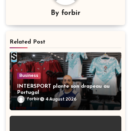
By
forbir
Related Post
Business
INTERSPORT plante son drapeau au
Portugal
forbir
4 August 2026