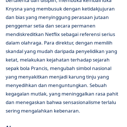
bertalenta dan disiplin, membuka kembali luka
Knysna yang membusuk dengan ketidakjujuran
dan bias yang menyinggung perasaan jutaan
penggemar setia dan secara permanen
mendiskreditkan Netflix sebagai referensi serius
dalam olahraga. Para direktur, dengan memilih
skandal yang mudah daripada penyelidikan yang
ketat, melakukan kejahatan terhadap sejarah
sepak bola Prancis, mengubah simbol nasional
yang menyakitkan menjadi karung tinju yang
menyedihkan dan menguntungkan. Sebuah
kegagalan mutlak, yang meninggalkan rasa pahit
dan menegaskan bahwa sensasionalisme terlalu
sering mengalahkan kebenaran.