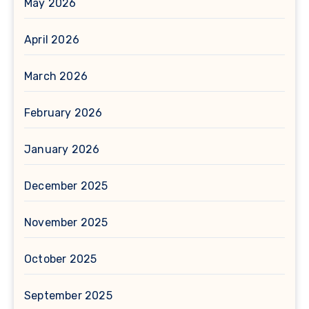
May 2026
April 2026
March 2026
February 2026
January 2026
December 2025
November 2025
October 2025
September 2025