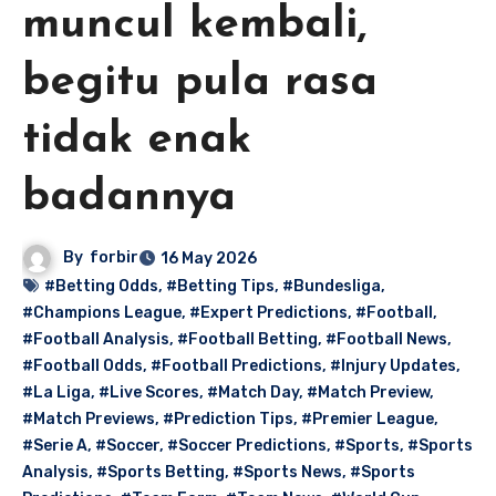
muncul kembali,
begitu pula rasa
tidak enak
badannya
By
forbir
16 May 2026
#Betting Odds
,
#Betting Tips
,
#Bundesliga
,
#Champions League
,
#Expert Predictions
,
#Football
,
#Football Analysis
,
#Football Betting
,
#Football News
,
#Football Odds
,
#Football Predictions
,
#Injury Updates
,
#La Liga
,
#Live Scores
,
#Match Day
,
#Match Preview
,
#Match Previews
,
#Prediction Tips
,
#Premier League
,
#Serie A
,
#Soccer
,
#Soccer Predictions
,
#Sports
,
#Sports
Analysis
,
#Sports Betting
,
#Sports News
,
#Sports