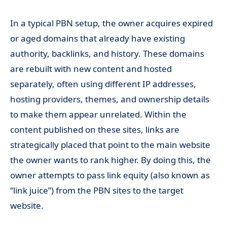
In a typical PBN setup, the owner acquires expired
or aged domains that already have existing
authority, backlinks, and history. These domains
are rebuilt with new content and hosted
separately, often using different IP addresses,
hosting providers, themes, and ownership details
to make them appear unrelated. Within the
content published on these sites, links are
strategically placed that point to the main website
the owner wants to rank higher. By doing this, the
owner attempts to pass link equity (also known as
“link juice”) from the PBN sites to the target
website.