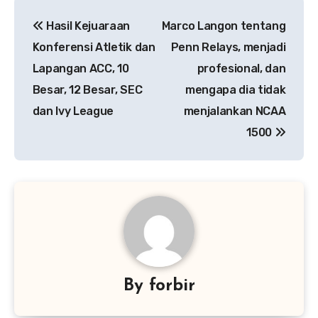
Post
Hasil Kejuaraan
Marco Langon tentang
navigation
Konferensi Atletik dan
Penn Relays, menjadi
Lapangan ACC, 10
profesional, dan
Besar, 12 Besar, SEC
mengapa dia tidak
dan Ivy League
menjalankan NCAA
1500
By
forbir