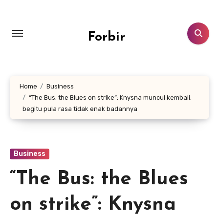
Skip
to
content
Forbir
Home
Business
“The Bus: the Blues on strike”: Knysna muncul kembali,
begitu pula rasa tidak enak badannya
Business
“The Bus: the Blues
on strike”: Knysna