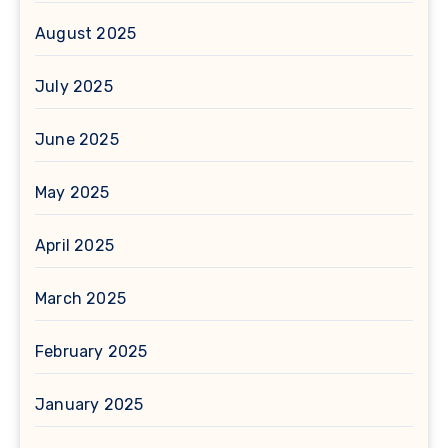
August 2025
July 2025
June 2025
May 2025
April 2025
March 2025
February 2025
January 2025