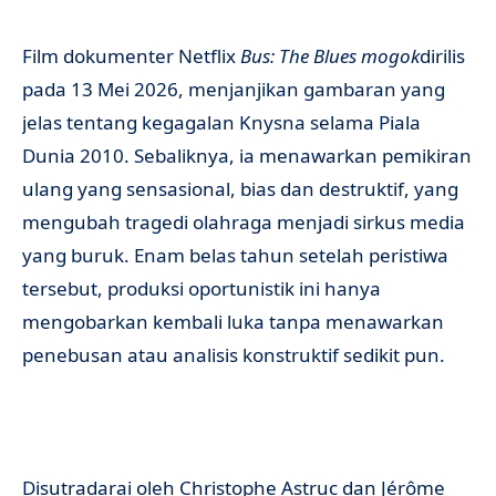
Film dokumenter Netflix
Bus: The Blues mogok
dirilis
pada 13 Mei 2026, menjanjikan gambaran yang
jelas tentang kegagalan Knysna selama Piala
Dunia 2010. Sebaliknya, ia menawarkan pemikiran
ulang yang sensasional, bias dan destruktif, yang
mengubah tragedi olahraga menjadi sirkus media
yang buruk. Enam belas tahun setelah peristiwa
tersebut, produksi oportunistik ini hanya
mengobarkan kembali luka tanpa menawarkan
penebusan atau analisis konstruktif sedikit pun.
Disutradarai oleh Christophe Astruc dan Jérôme