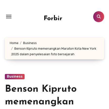
Skip
to
content
Forbir
Home
Business
Benson Kipruto memenangkan Maraton Kota New York
2025 dalam penyelesaian foto bersejarah
Business
Benson Kipruto
memenangkan