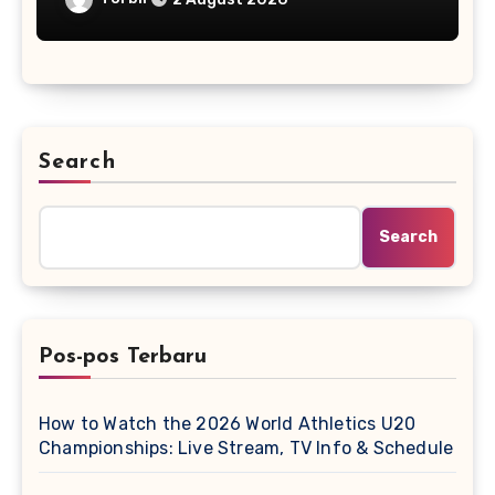
Search
Search
Pos-pos Terbaru
How to Watch the 2026 World Athletics U20
Championships: Live Stream, TV Info & Schedule