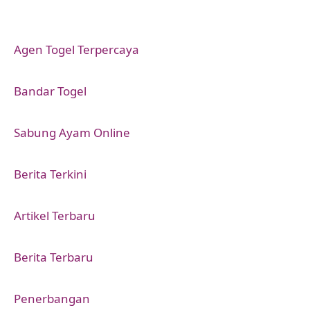
Agen Togel Terpercaya
Bandar Togel
Sabung Ayam Online
Berita Terkini
Artikel Terbaru
Berita Terbaru
Penerbangan