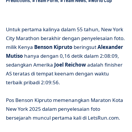
Predictions
,
#Team Form
,
#Team News
,
#World Cup
Untuk pertama kalinya dalam 55 tahun, New York
City Marathon berakhir dengan penyelesaian foto.
milik Kenya
Benson Kipruto
beringsut
Alexander
Mutiso
hanya dengan 0,16 detik dalam 2:08:09,
sedangkan Amerika
Joel Reichow
adalah finisher
AS teratas di tempat keenam dengan waktu
terbaik pribadi 2:09:56.
Pos Benson Kipruto memenangkan Maraton Kota
New York 2025 dalam penyelesaian foto
bersejarah muncul pertama kali di LetsRun.com.