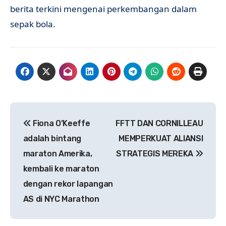
berita terkini mengenai perkembangan dalam
sepak bola.
Post
Fiona O’Keeffe
FFTT DAN CORNILLEAU
navigation
adalah bintang
MEMPERKUAT ALIANSI
maraton Amerika,
STRATEGIS MEREKA
kembali ke maraton
dengan rekor lapangan
AS di NYC Marathon