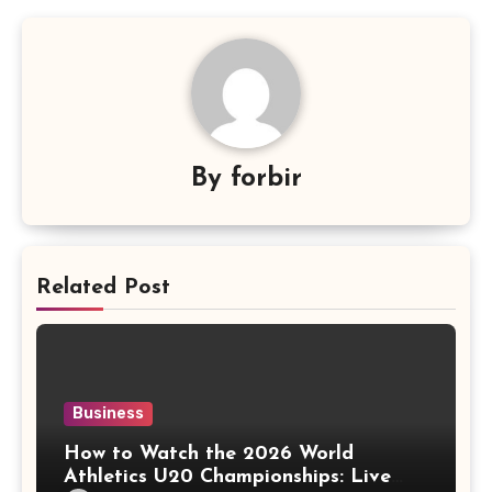
By
forbir
Related Post
Business
How to Watch the 2026 World
Athletics U20 Championships: Live