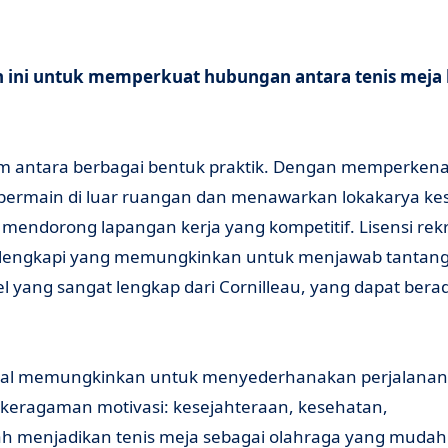
 ini untuk memperkuat hubungan antara tenis meja 
um antara berbagai bentuk praktik. Dengan memperken
ermain di luar ruangan dan menawarkan lokakarya ke
ndorong lapangan kerja yang kompetitif. Lisensi rekr
 melengkapi yang memungkinkan untuk menjawab tantan
l yang sangat lengkap dari Cornilleau, yang dapat bera
deral memungkinkan untuk menyederhanakan perjalanan,
keragaman motivasi: kesejahteraan, kesehatan,
h menjadikan tenis meja sebagai olahraga yang mudah 