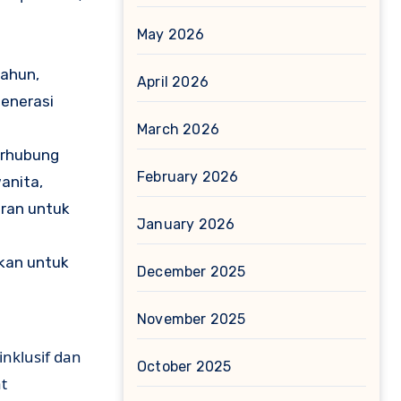
May 2026
tahun,
April 2026
generasi
March 2026
erhubung
February 2026
anita,
aran untuk
January 2026
kan untuk
December 2025
November 2025
nklusif dan
October 2025
t