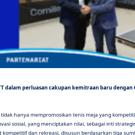
i, tidak hanya mempromosikan tenis meja yang kompetit
sosial, yang menciptakan nilai, sebagai inti strategi
 kompetitif dan rekreasi, disusun berdasarkan tiga sumb