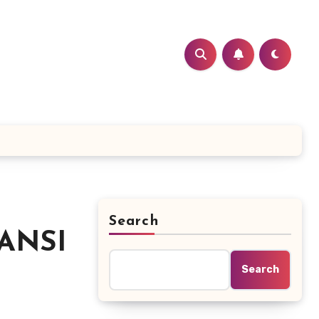
Search
ANSI
Search