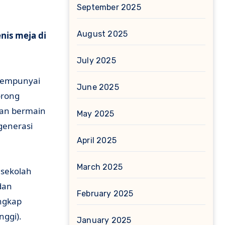
September 2025
August 2025
nis meja di
July 2025
 mempunyai
June 2025
orong
man bermain
May 2025
generasi
April 2025
March 2025
 sekolah
dan
February 2025
engkap
nggi).
January 2025