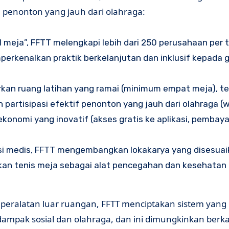
penonton yang jauh dari olahraga:
 1 meja”, FFTT melengkapi lebih dari 250 perusahaan per 
rkenalkan praktik berkelanjutan dan inklusif kepada 
kan ruang latihan yang ramai (minimum empat meja), t
 partisipasi efektif penonton yang jauh dari olahraga (w
 ekonomi yang inovatif (akses gratis ke aplikasi, pembay
si medis, FFTT mengembangkan lokakarya yang disesuai
ikan tenis meja sebagai alat pencegahan dan kesehatan
eralatan luar ruangan, FFTT menciptakan sistem yang i
mpak sosial dan olahraga, dan ini dimungkinkan berka