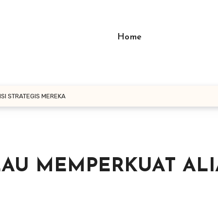
Home
SI STRATEGIS MEREKA
EAU MEMPERKUAT ALI