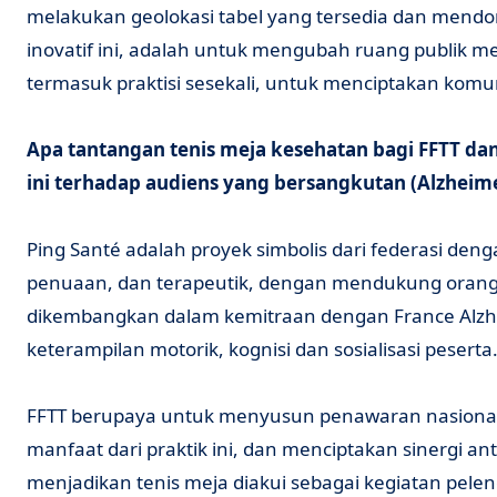
melakukan geolokasi tabel yang tersedia dan mend
inovatif ini, adalah untuk mengubah ruang publik me
termasuk praktisi sesekali, untuk menciptakan komu
Apa tantangan tenis meja kesehatan bagi FFTT d
ini terhadap audiens yang bersangkutan (Alzheime
Ping Santé adalah proyek simbolis dari federasi de
penuaan, dan terapeutik, dengan mendukung orang-o
dikembangkan dalam kemitraan dengan France Alzh
keterampilan motorik, kognisi dan sosialisasi peserta
FFTT berupaya untuk menyusun penawaran nasional,
manfaat dari praktik ini, dan menciptakan sinergi an
menjadikan tenis meja diakui sebagai kegiatan pelen