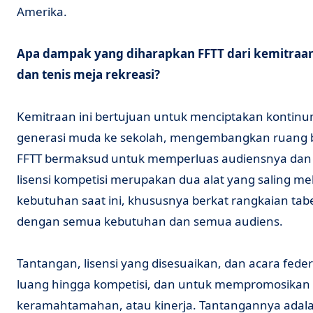
Amerika.
Apa dampak yang diharapkan FFTT dari kemitraan
dan tenis meja rekreasi?
Kemitraan ini bertujuan untuk menciptakan kontin
generasi muda ke sekolah, mengembangkan ruang b
FFTT bermaksud untuk memperluas audiensnya dan me
lisensi kompetisi merupakan dua alat yang saling
kebutuhan saat ini, khususnya berkat rangkaian tabe
dengan semua kebutuhan dan semua audiens.
Tantangan, lisensi yang disesuaikan, dan acara fe
luang hingga kompetisi, dan untuk mempromosikan 
keramahtamahan, atau kinerja. Tantangannya adala