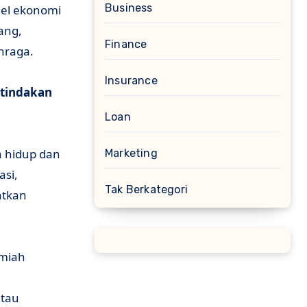
Business
del ekonomi
ang,
Finance
hraga.
Insurance
 tindakan
Loan
a hidup dan
Marketing
asi,
Tak Berkategori
atkan
lmiah
atau