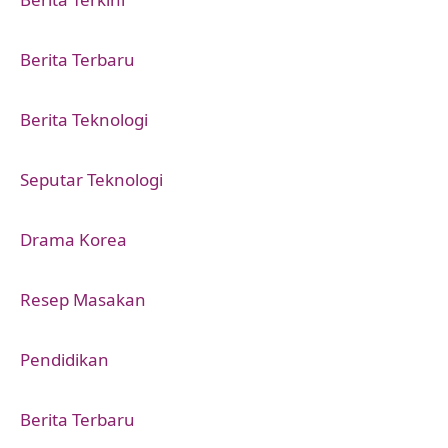
Berita Terbaru
Berita Teknologi
Seputar Teknologi
Drama Korea
Resep Masakan
Pendidikan
Berita Terbaru