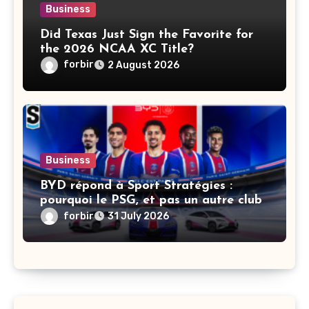
Business
Did Texas Just Sign the Favorite for
the 2026 NCAA XC Title?
forbir
2 August 2026
Business
BYD répond à Sport Stratégies :
pourquoi le PSG, et pas un autre club
forbir
31 July 2026