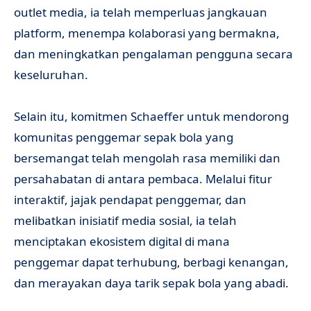
outlet media, ia telah memperluas jangkauan
platform, menempa kolaborasi yang bermakna,
dan meningkatkan pengalaman pengguna secara
keseluruhan.
Selain itu, komitmen Schaeffer untuk mendorong
komunitas penggemar sepak bola yang
bersemangat telah mengolah rasa memiliki dan
persahabatan di antara pembaca. Melalui fitur
interaktif, jajak pendapat penggemar, dan
melibatkan inisiatif media sosial, ia telah
menciptakan ekosistem digital di mana
penggemar dapat terhubung, berbagi kenangan,
dan merayakan daya tarik sepak bola yang abadi.