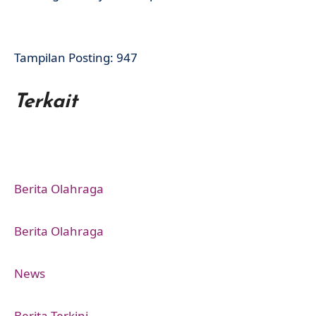
Tampilan Posting:
947
Terkait
Berita Olahraga
Berita Olahraga
News
Berita Terkini