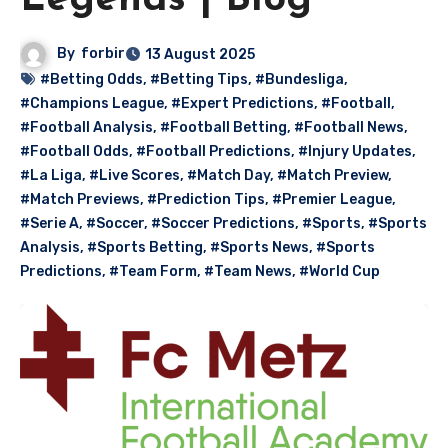
Legends | Blog
By
forbir
13 August 2025
#Betting Odds
,
#Betting Tips
,
#Bundesliga
,
#Champions League
,
#Expert Predictions
,
#Football
,
#Football Analysis
,
#Football Betting
,
#Football News
,
#Football Odds
,
#Football Predictions
,
#Injury Updates
,
#La Liga
,
#Live Scores
,
#Match Day
,
#Match Preview
,
#Match Previews
,
#Prediction Tips
,
#Premier League
,
#Serie A
,
#Soccer
,
#Soccer Predictions
,
#Sports
,
#Sports
Analysis
,
#Sports Betting
,
#Sports News
,
#Sports
Predictions
,
#Team Form
,
#Team News
,
#World Cup