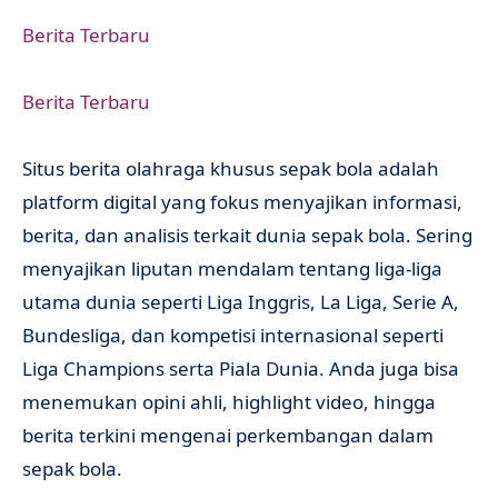
Berita Terbaru
Berita Terbaru
Situs berita olahraga khusus sepak bola adalah
platform digital yang fokus menyajikan informasi,
berita, dan analisis terkait dunia sepak bola. Sering
menyajikan liputan mendalam tentang liga-liga
utama dunia seperti Liga Inggris, La Liga, Serie A,
Bundesliga, dan kompetisi internasional seperti
Liga Champions serta Piala Dunia. Anda juga bisa
menemukan opini ahli, highlight video, hingga
berita terkini mengenai perkembangan dalam
sepak bola.