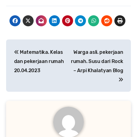
Post
Matematika. Kelas
Warga asli. pekerjaan
navigation
dan pekerjaan rumah
rumah. Susu dari Rock
20.04.2023
– Arpi Khalatyan Blog