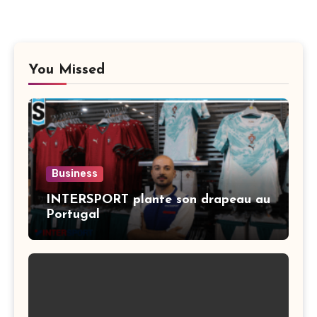
You Missed
Business
INTERSPORT plante son drapeau au
Portugal