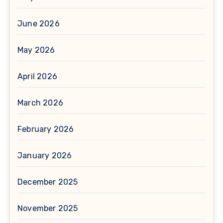
June 2026
May 2026
April 2026
March 2026
February 2026
January 2026
December 2025
November 2025